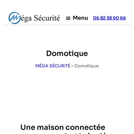
ALLER
AU
Menu
06 82 38 90 66
CONTENU
Domotique
MÉGA SÉCURITÉ
>
Domotique
Une maison connectée